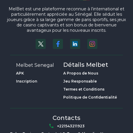
MelBet est une plateforme reconnue à l’international et
particulièrement appréciée au Sénégal. Elle séduit les
joueurs grâce à sa large gamme de paris sportifs, ses jeux
de casino captivants et son bonus de bienvenue
avantageux pour les nouveaux inscrits.
Détails Melbet
Melbet Senegal
APK
A Propos de Nous
Inscription
Jeu Responsable
Termes et Conditions
Politique de Confidentialité
Contacts
+221543211923