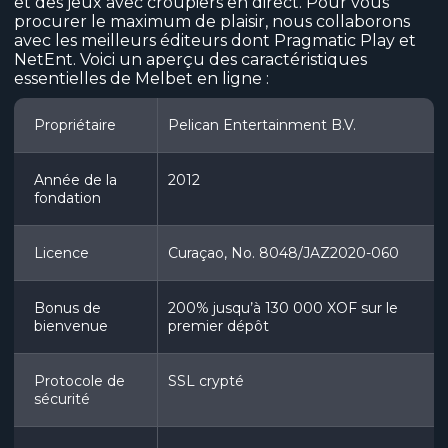
et des jeux avec croupiers en direct. Pour vous
Melbet SN
procurer le maximum de plaisir, nous collaborons
avec les meilleurs éditeurs dont Pragmatic Play et
Melbet Casino : Votre Porte D’Entrée
NetEnt. Voici un aperçu des caractéristiques
Pour Gagner Le Gros Lot
essentielles de Melbet en ligne :
Propriétaire
Melbet Sénégal Dépôts Et Retraits
Pelican Entertainment B.V.
Téléchargement Gratuit de L’APK de
Année de la
2012
fondation
Melbet : Parier N’Importe Où !
Obtenez la Meilleure Assistance Avec
Licence
Curaçao, No. 8048/JAZ2020-060
Notre Service Clientèle
Comprendre la Sécurité Sur Le Site
Bonus de
200% jusqu’à 130 000 XOF sur le
bienvenue
Web Melbet
premier dépôt
Les Points Forts Et Les Points Faibles de
Protocole de
SSL crypté
Notre Site
sécurité
FAQ