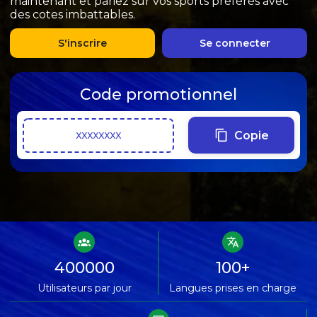
maintenant et pariez sur vos sports préférés avec
des cotes imbattables.
S'inscrire
Se connecter
Code promotionnel
Copie
XXXXXXXX
400000
100+
Utilisateurs par jour
Langues prises en charge