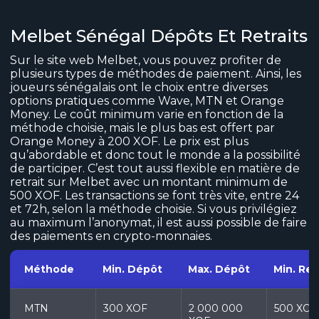
Melbet Sénégal Dépôts Et Retraits
Sur le site web Melbet, vous pouvez profiter de
plusieurs types de méthodes de paiement. Ainsi, les
joueurs sénégalais ont le choix entre diverses
options pratiques comme Wave, MTN et Orange
Money. Le coût minimum varie en fonction de la
méthode choisie, mais le plus bas est offert par
Orange Money à 200 XOF. Le prix est plus
qu’abordable et donc tout le monde a la possibilité
de participer. C’est tout aussi flexible en matière de
retrait sur Melbet avec un montant minimum de
500 XOF. Les transactions se font très vite, entre 24
et 72h, selon la méthode choisie. Si vous privilégiez
au maximum l’anonymat, il est aussi possible de faire
des paiements en crypto-monnaies.
Méthode
Min. Dépôt
Max. Dépôt
Min. Ret
MTN
300 XOF
2 000 000
500 XOF