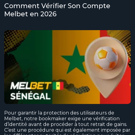
Comment Vérifier Son Compte
Melbet en 2026
Pour garantir la protection des utilisateurs de
Melbet, notre bookmaker exige une vérification
d’identité avant de procéder à tout retrait de gains.
C’est une procédure qui est également imposée par