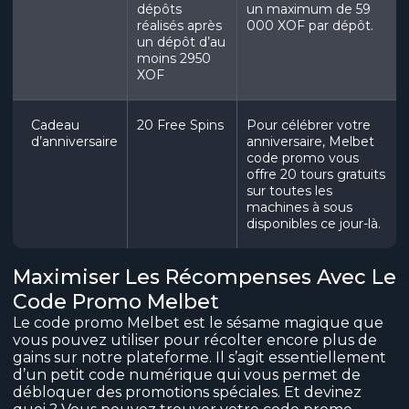
dépôts
un maximum de 59
réalisés après
000 XOF par dépôt.
un dépôt d’au
moins 2950
XOF
Cadeau
20 Free Spins
Pour célébrer votre
d’anniversaire
anniversaire, Melbet
code promo vous
offre 20 tours gratuits
sur toutes les
machines à sous
disponibles ce jour-là.
Maximiser Les Récompenses Avec Le
Code Promo Melbet
Le code promo Melbet est le sésame magique que
vous pouvez utiliser pour récolter encore plus de
gains sur notre plateforme. Il s’agit essentiellement
d’un petit code numérique qui vous permet de
débloquer des promotions spéciales. Et devinez