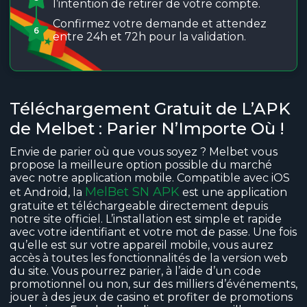
l’intention de retirer de votre compte.
Confirmez votre demande et attendez
6
entre 24h et 72h pour la validation.
Téléchargement Gratuit de L’APK
de Melbet : Parier N’Importe Où !
Envie de parier où que vous soyez ? Melbet vous
propose la meilleure option possible du marché
avec notre application mobile. Compatible avec iOS
MelBet SN APK
et Android, la
est une application
gratuite et téléchargeable directement depuis
notre site officiel. L’installation est simple et rapide
avec votre identifiant et votre mot de passe. Une fois
qu’elle est sur votre appareil mobile, vous aurez
accès à toutes les fonctionnalités de la version web
du site. Vous pourrez parier, à l’aide d’un code
promotionnel ou non, sur des milliers d’événements,
jouer à des jeux de casino et profiter de promotions