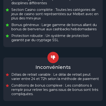
disciplines différentes
Section Casino complète : Toutes les catégories de
jeux de casino sont représentées sur Melbet avec en
plus des mini-jeux
Bonus généreux : Large gamme de bonus allant du
bonus de bienvenue aux cashbacks hebdomadaires
Protection robuste : Un système de protection
garantit par du cryptage SSL
Inconvénients
Délais de retrait variable : Le délai de retrait peut
varier entre 24 et 72h selon la méthode de paiement
Conditions de bonus complexe : Les conditions à
remplir pour retirer les gains issus de bonus sont très
compliquées.