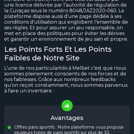
une licence délivrée par l’autorité de régulation de
la Curaçao sous le numéro 8048/JAZ2020-060. La
plateforme dispose aussi d’une page dédiée à ses
conditions d’utilisation qui englobent l’ensemble de
ses règles. Et pour assurer un jeu responsable, on
met en place des politiques pour éviter les dérives
et garantir un environnement de jeu sain et propre.
Les Points Forts Et Les Points
Faibles de Notre Site
L’une de nos particularités à Melbet c’est que nous
sommes pleinement conscients de nos forces et de
nos faiblesses. Grâce aux nombreux feedbacks
qu’on reçoit constamment, nous sommes parvenus
à faire un inventaire :
Avantages
Offres paris sportifs : Notre plateforme vous propose
plusieurs types de paris sportifs sur plus de 30