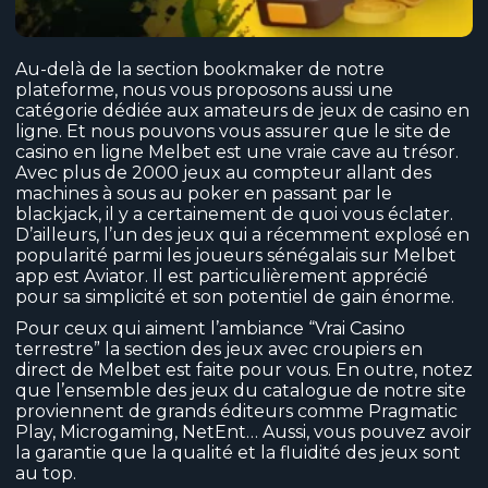
Au-delà de la section bookmaker de notre
plateforme, nous vous proposons aussi une
catégorie dédiée aux amateurs de jeux de casino en
ligne. Et nous pouvons vous assurer que le site de
casino en ligne Melbet est une vraie cave au trésor.
Avec plus de 2000 jeux au compteur allant des
machines à sous au poker en passant par le
blackjack, il y a certainement de quoi vous éclater.
D’ailleurs, l’un des jeux qui a récemment explosé en
popularité parmi les joueurs sénégalais sur Melbet
app est Aviator. Il est particulièrement apprécié
pour sa simplicité et son potentiel de gain énorme.
Pour ceux qui aiment l’ambiance “Vrai Casino
terrestre” la section des jeux avec croupiers en
direct de Melbet est faite pour vous. En outre, notez
que l’ensemble des jeux du catalogue de notre site
proviennent de grands éditeurs comme Pragmatic
Play, Microgaming, NetEnt… Aussi, vous pouvez avoir
la garantie que la qualité et la fluidité des jeux sont
au top.