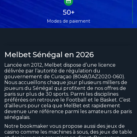
50+
Modes de paiement
Melbet Sénégal en 2026
Melbet Sénégal en 2026
Lancée en 2012, Melbet dispose d’une licence
Comment Fonctionnent Les Liens
délivrée par l’autorité de régulation du
Miroirs Qui Donnent Accès à Melbet en
gouvernement de Curaçao (8048/JAZ2020-060).
ligne Paris Sportifs ?
Nous accueillons chaque jour plusieurs milliers de
joueurs du Sénégal qui profitent de nos offres de
paris sur plus de 30 sports. Parmi les disciplines
Prenez Part à la Fête : Inscription à
préférées on retrouve le Football et le Basket. C’est
Melbet Sénégal
d’ailleurs pour cela que MelBet est rapidement
devenue une référence parmi les amateurs de paris
Les Meilleures Opportunités de Bonus
sénégalais.
Chez Melbet Sénégal
Notre bookmaker vous propose aussi des jeux de
casino comme les machines à sous, des jeux de table
Le Meilleur Des Paris Sportifs Sur